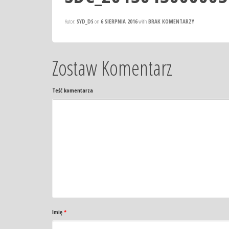
Autor:
SYD_DS
on
6 SIERPNIA 2016
with
BRAK KOMENTARZY
Zostaw Komentarz
Teść komentarza
Imię
*