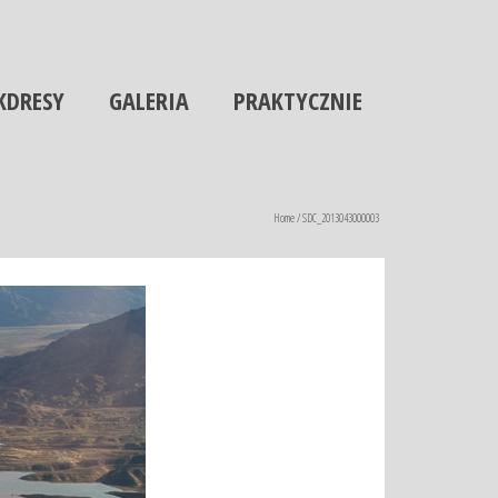
KDRESY
GALERIA
PRAKTYCZNIE
Home
/
SDC_2013043000003