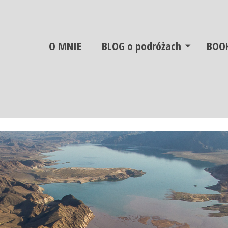
O MNIE
BLOG o podróżach
BOO