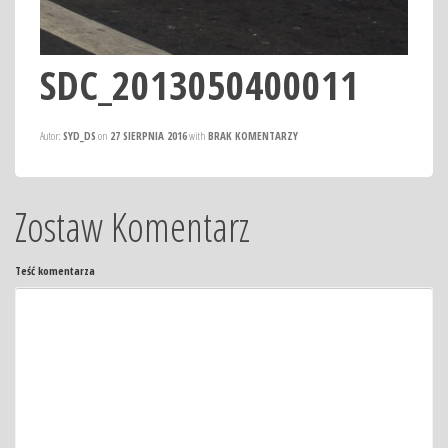
SDC_2013050400011
Autor:
SYD_DS
on
27 SIERPNIA 2016
with
BRAK KOMENTARZY
Zostaw Komentarz
Teść komentarza