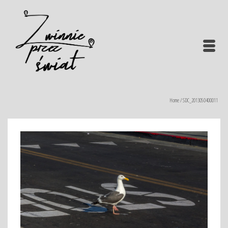
Home
/
SDC_2013050400011