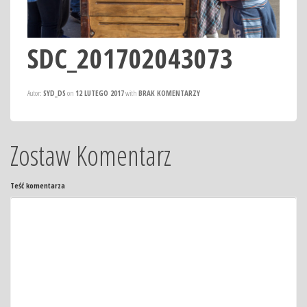
SDC_201702043073
Autor:
SYD_DS
on
12 LUTEGO 2017
with
BRAK KOMENTARZY
Zostaw Komentarz
Teść komentarza