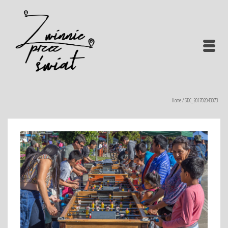
Home
/
SDC_201702043073