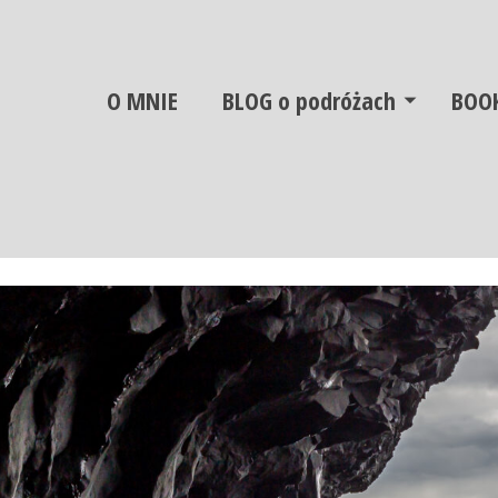
O MNIE
BLOG o podróżach
BOO