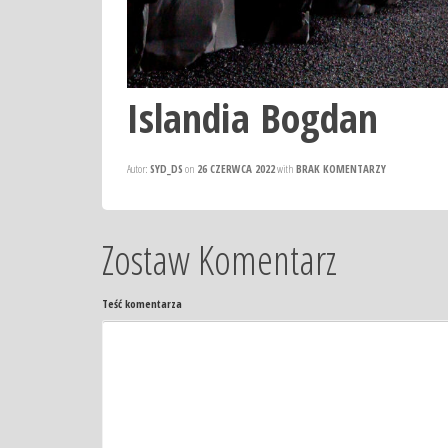
Islandia Bogdan
Autor:
SYD_DS
on
26 CZERWCA 2022
with
BRAK KOMENTARZY
Zostaw Komentarz
Teść komentarza