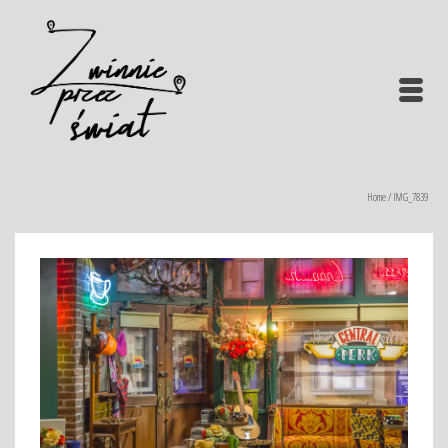
Home
/
IMG_7839