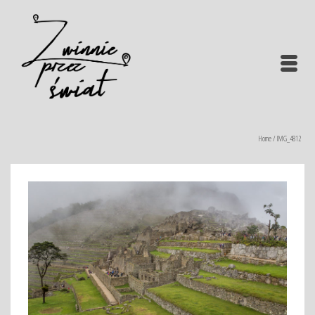
Home
/
IMG_4812