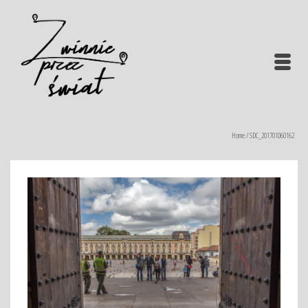
Home
/
SDC_201701060162