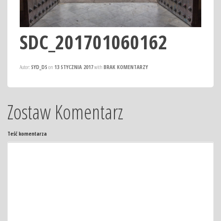
SDC_201701060162
Autor:
SYD_DS
on
13 STYCZNIA 2017
with
BRAK KOMENTARZY
Zostaw Komentarz
Teść komentarza