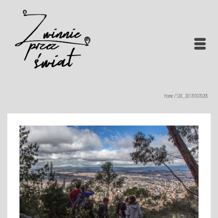
Home
/
SDC_201701070205