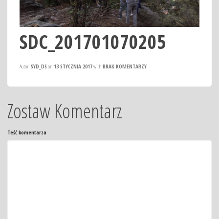
SDC_201701070205
Autor:
SYD_DS
on
13 STYCZNIA 2017
with
BRAK KOMENTARZY
Zostaw Komentarz
Teść komentarza