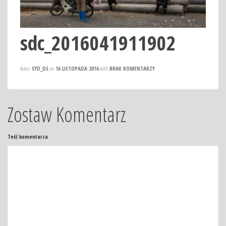
sdc_2016041911902
Autor:
SYD_DS
on
16 LISTOPADA 2016
with
BRAK KOMENTARZY
Zostaw Komentarz
Teść komentarza