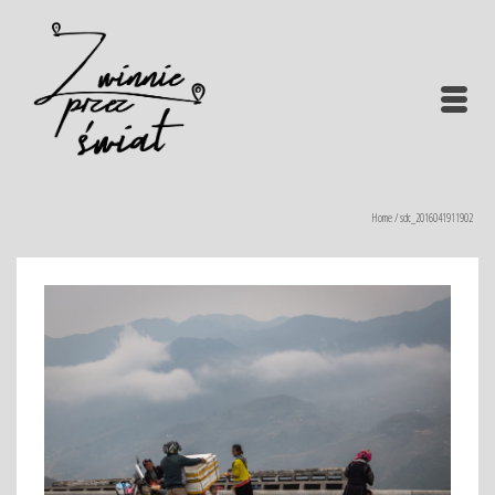
Home
/
sdc_2016041911902