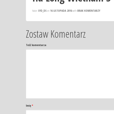
Autor:
SYD_DS
on
16 LISTOPADA 2016
with
BRAK KOMENTARZY
Zostaw Komentarz
Teść komentarza
Imię
*