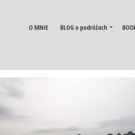
O MNIE
BLOG o podróżach
BOO