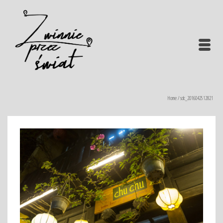
Home
/
sdc_2016042512821