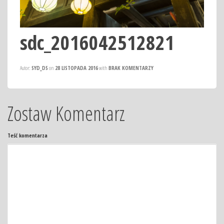
sdc_2016042512821
Autor:
SYD_DS
on
28 LISTOPADA 2016
with
BRAK KOMENTARZY
Zostaw Komentarz
Teść komentarza