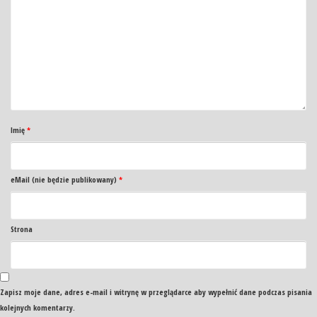
Imię
*
eMail (nie będzie publikowany)
*
Strona
Zapisz moje dane, adres e-mail i witrynę w przeglądarce aby wypełnić dane podczas pisania
kolejnych komentarzy.