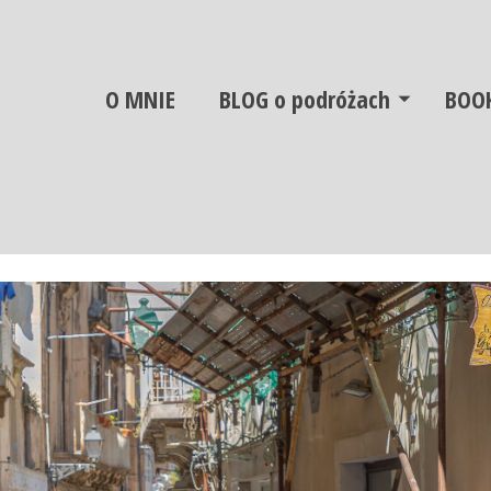
O MNIE
BLOG o podróżach
BOO