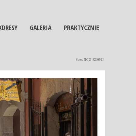
KDRESY
GALERIA
PRAKTYCZNIE
Home
/
SDC_201903301463