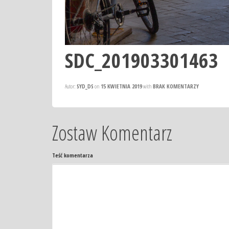
SDC_201903301463
Autor:
SYD_DS
on
15 KWIETNIA 2019
with
BRAK KOMENTARZY
Zostaw Komentarz
Teść komentarza