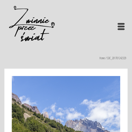
Home
/
SDC_201701242329