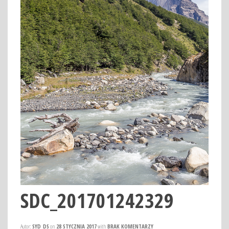
SDC_201701242329
Autor:
SYD_DS
on
28 STYCZNIA 2017
with
BRAK KOMENTARZY