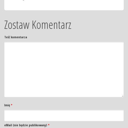
Zostaw Komentarz
Teść komentarza
Imię
*
eMail (nie będzie publikowany)
*