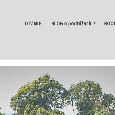
O MNIE
BLOG o podróżach
BOO