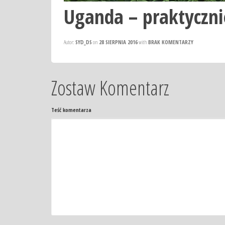
Uganda – praktycznie
Autor:
SYD_DS
on
28 SIERPNIA 2016
with
BRAK KOMENTARZY
Zostaw Komentarz
Teść komentarza