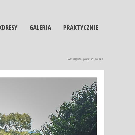
KDRESY
GALERIA
PRAKTYCZNIE
Home
/
Uganda – praktycznie (1 of 1)-3