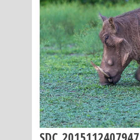
SDC_2015112407947