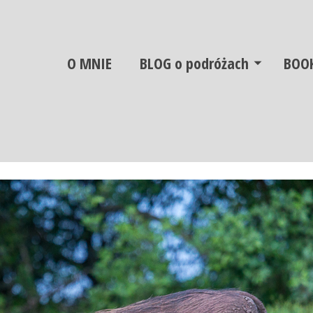
O MNIE
BLOG o podróżach
BOO