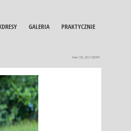
KDRESY
GALERIA
PRAKTYCZNIE
Home
/
SDC_2015112407947