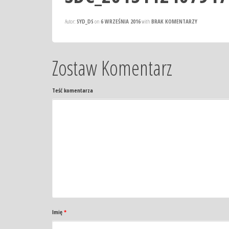
Autor:
SYD_DS
on
6 WRZEŚNIA 2016
with
BRAK KOMENTARZY
Zostaw Komentarz
Teść komentarza
Imię
*