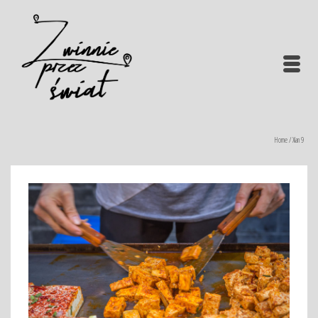
Home
/
Xian 9