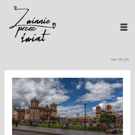
Home
/
IMG_4560