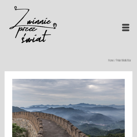
Home
/
Pekin Wielki Mur