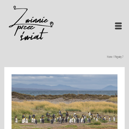
Home
/
Pingwiny 7