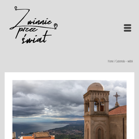
Home
/
Castemola – widok