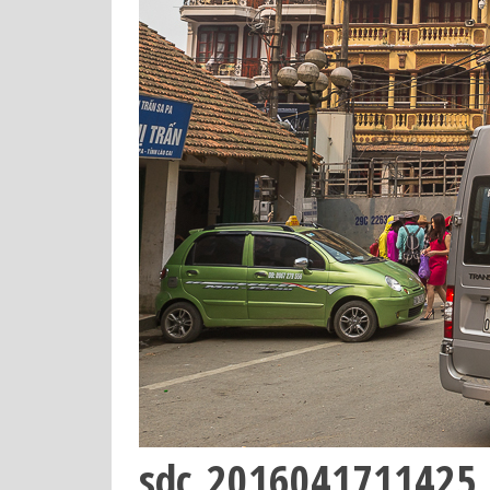
sdc_2016041711425