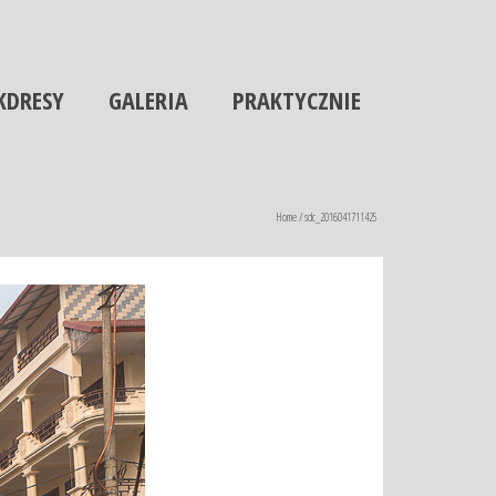
KDRESY
GALERIA
PRAKTYCZNIE
Home
/
sdc_2016041711425