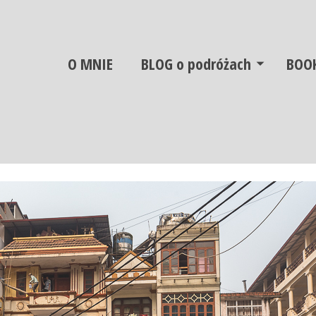
O MNIE
BLOG o podróżach
BOO