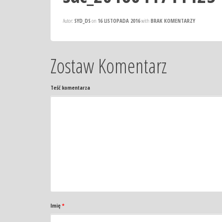
Autor:
SYD_DS
on
16 LISTOPADA 2016
with
BRAK KOMENTARZY
Zostaw Komentarz
Teść komentarza
Imię
*