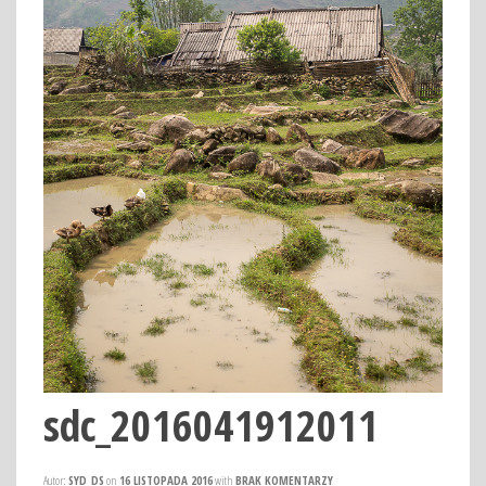
sdc_2016041912011
Autor:
SYD_DS
on
16 LISTOPADA 2016
with
BRAK KOMENTARZY