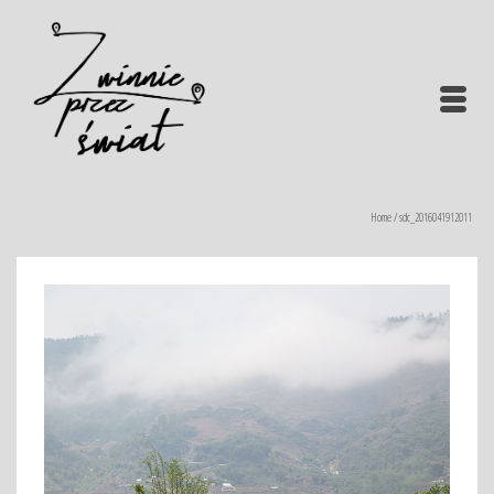
Home
/
sdc_2016041912011