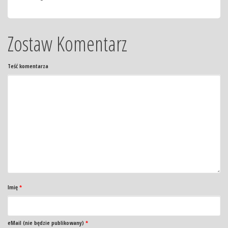
Zostaw Komentarz
Teść komentarza
Imię
*
eMail (nie będzie publikowany)
*