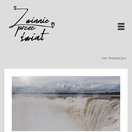
Home
/
Wodospady Iguazu