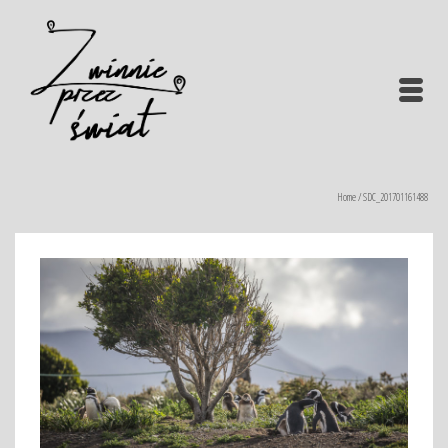
Home
/
SDC_201701161488