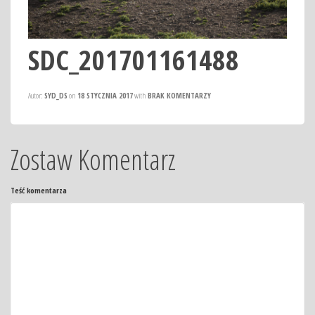
SDC_201701161488
Autor:
SYD_DS
on
18 STYCZNIA 2017
with
BRAK KOMENTARZY
Zostaw Komentarz
Teść komentarza