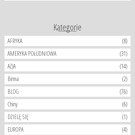
Kategorie
AFRYKA
(8)
AMERYKA POŁUDNIOWA
(31)
AZJA
(14)
Birma
(2)
BLOG
(76)
Chiny
(6)
DZIELĘ SIĘ
(1)
EUROPA
(4)