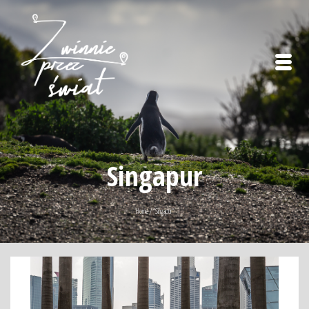
Singapur
Home
/
“Singapur“