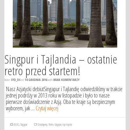
Singpur i Tajlandia – ostatnie
retro przed startem!
Autor:
SYD_DS
on
14 GRUDNIA 2016
with
BRAK KOMENTARZY
Nasz Azjatycki debiutSingapur i Tajlandię odwiedziliśmy w trakcie
jednej podróży w 2013 roku w listopadzie i było to nasze
pierwsze doświadczenie z Azją. Oba te kraje są bezpiecznym
wyborem, jak …
Czytaj więcej
BLOG
,
Singapur
Dziękujemy
,
Retro
,
Singapur
,
top-topów