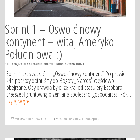
Sprint 1 – Oswoić nowy
kontynent – witaj Ameryko
Południowa :)
Autor:
SYD_DS
on
7 STYCZNIA 2017
with
BRAK KOMENTARZY
Sprint 1 czas zacząć!!! – „Oswoić nowy kontynent” Po prawie
24h podróży dotarliśmy do Bogoty.„Narcos” częściowo
obejrzane. Oby prawdą było, że kraj od czasu ery Escobara
przeszedł gruntowną przemianę społeczno-gospodarczą. Póki …
Czytaj więcej
AMERYKA POŁUDNIOWA
,
BLOG
argentyna
,
chile
,
kolumbia
,
planowanie
,
sprint 01