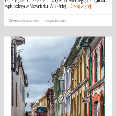
ramach „Demo- Release” – więcej na temat tego, na czym taki
wpis polega w Słowniczku. Wcześniej …
Czytaj więcej
AMERYKA POŁUDNIOWA
,
BLOG
bogota
,
demo
,
sprint 01