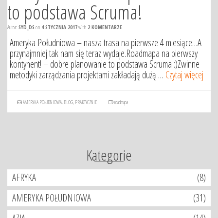
to podstawa Scruma!
Autor:
SYD_DS
on
4 STYCZNIA 2017
with
2 KOMENTARZE
Ameryka Południowa – nasza trasa na pierwsze 4 miesiące…A
przynajmniej tak nam się teraz wydaje.Roadmapa na pierwszy
kontynent! – dobre planowanie to podstawa Scruma :)Zwinne
metodyki zarządzania projektami zakładają dużą …
Czytaj więcej
AMERYKA POŁUDNIOWA
,
BLOG
,
PRAKTYCZNIE
roadmapa
Kategorie
AFRYKA
(8)
AMERYKA POŁUDNIOWA
(31)