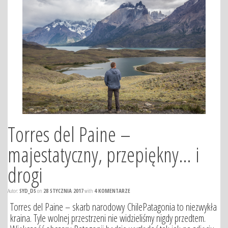
Torres del Paine –
majestatyczny, przepiękny… i
drogi
Autor:
SYD_DS
on
28 STYCZNIA 2017
with
4 KOMENTARZE
Torres del Paine – skarb narodowy ChilePatagonia to niezwykła
kraina. Tyle wolnej przestrzeni nie widzieliśmy nigdy przedtem.