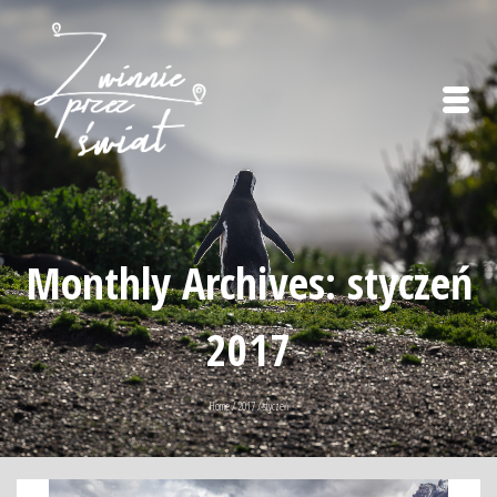
Monthly Archives: styczeń
2017
Home
/
2017
/
styczeń