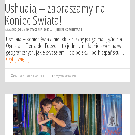
Ushuaia – zapraszamy na
Koniec Świata!
Autor:
SYD_DS
on
19 STYCZNIA 2017
with
JEDEN KOMENTARZ
Ushuaia – koniec świata nie taki straszny jak go malująZiemia
Ognista – Tierra del Fuego – to jedna z najładniejszych nazw
geograficznych, jakie słyszałam. I po polsku i po hiszpańsku …
Czytaj więcej
AMERYKA POŁUDNIOWA
,
BLOG
argentyna
,
demo
,
sprint 01