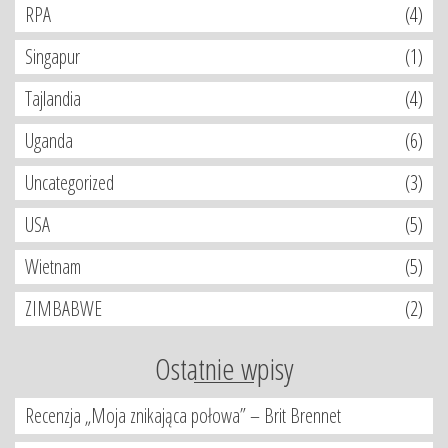
RPA
(4)
Singapur
(1)
Tajlandia
(4)
Uganda
(6)
Uncategorized
(3)
USA
(5)
Wietnam
(5)
ZIMBABWE
(2)
Ostatnie wpisy
Recenzja „Moja znikająca połowa” – Brit Brennet