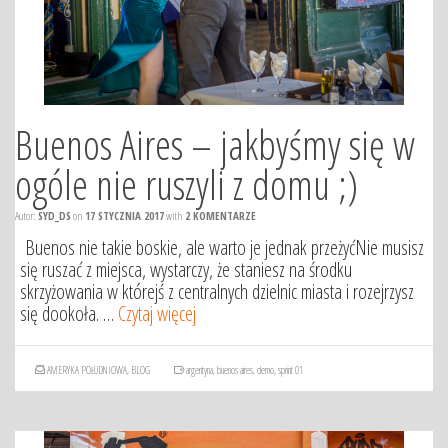
Buenos Aires – jakbyśmy się w
ogóle nie ruszyli z domu ;)
Autor:
SYD_DS
on
17 STYCZNIA 2017
with
2 KOMENTARZE
Buenos nie takie boskie, ale warto je jednak przeżyćNie musisz
się ruszać z miejsca, wystarczy, że staniesz na środku
skrzyżowania w którejś z centralnych dzielnic miasta i rozejrzysz
się dookoła. …
Czytaj więcej
AMERYKA POŁUDNIOWA
,
BLOG
argentyna
,
buenos aires
,
demo
,
sprint 01