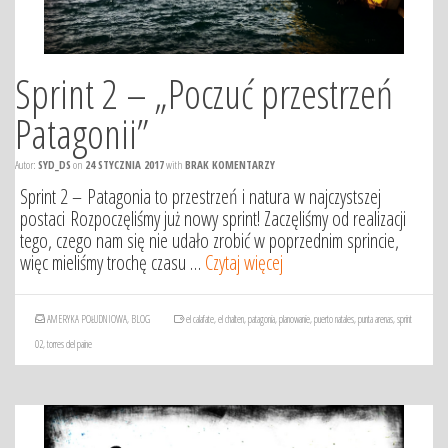
Sprint 2 – „Poczuć przestrzeń
Patagonii”
Autor:
SYD_DS
on
24 STYCZNIA 2017
with
BRAK KOMENTARZY
Sprint 2 – Patagonia to przestrzeń i natura w najczystszej
postaci Rozpoczęliśmy już nowy sprint! Zaczęliśmy od realizacji
tego, czego nam się nie udało zrobić w poprzednim sprincie,
więc mieliśmy trochę czasu …
Czytaj więcej
AMERYKA POŁUDNIOWA
,
BLOG
el calafate
,
el chalten
,
patagonia
,
planowanie
,
puerto natales
,
punta arenas
,
sprint
02
,
torres del paine