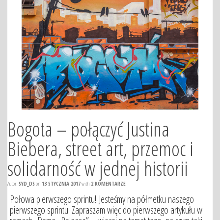
Bogota – połączyć Justina
Biebera, street art, przemoc i
solidarność w jednej historii
Autor:
SYD_DS
on
13 STYCZNIA 2017
with
2 KOMENTARZE
Połowa pierwszego sprintu! Jesteśmy na półmetku naszego
pierwszego sprintu! Zapraszam więc do pierwszego artykułu w