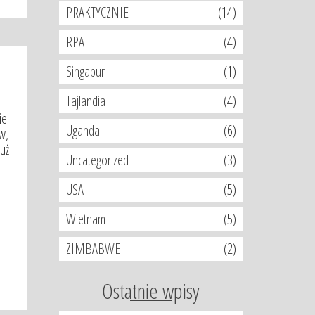
PRAKTYCZNIE
(14)
RPA
(4)
Singapur
(1)
Tajlandia
(4)
ie
Uganda
(6)
w,
już
Uncategorized
(3)
USA
(5)
Wietnam
(5)
ZIMBABWE
(2)
Ostatnie wpisy