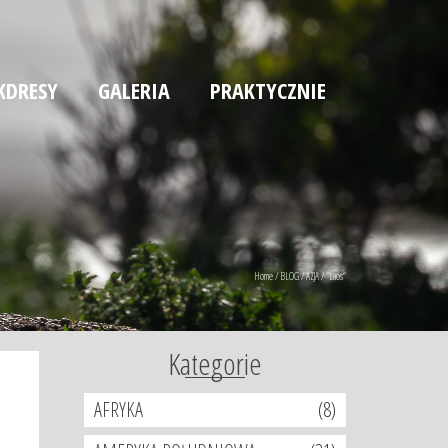
KDRESY
GALERIA
PRAKTYCZNIE
Home
/
BLOG
/
AZJA
/
“Laos“
Kategorie
l
AFRYKA
(8)