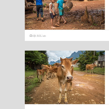
AZJA
,
BLOG
,
Laos