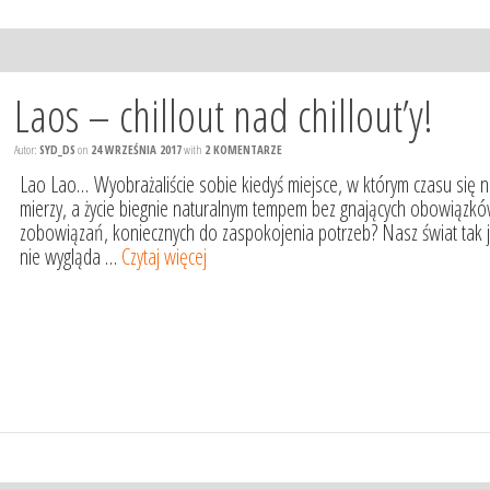
Laos – chillout nad chillout’y!
Autor:
SYD_DS
on
24 WRZEŚNIA 2017
with
2 KOMENTARZE
Lao Lao… Wyobrażaliście sobie kiedyś miejsce, w którym czasu się n
mierzy, a życie biegnie naturalnym tempem bez gnających obowiązkó
zobowiązań, koniecznych do zaspokojenia potrzeb? Nasz świat tak 
nie wygląda …
Czytaj więcej