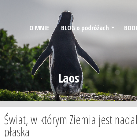
O MNIE
BLOG o podróżach
BOO
Laos
Świat, w którym Ziemia jest nada
płaska