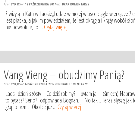
Autor:
SYD_DS
on
12 PAŹDZIERNIKA 2017
with
BRAK KOMENTARZY
Z wizytą u Katu w Laosie„Ludzie w mojej wiosce ciągle wierzą, że Zi
jest płaska, a jak im powiedziałem, że jest okrągła i krąży wokół sło
nie odwrotnie, to …
Czytaj więcej
Vang Vieng – obudzimy Panią?
Autor:
SYD_DS
on
6 PAŹDZIERNIKA 2017
with
BRAK KOMENTARZY
Laos- dzień szósty – Co dziś robimy? – pytam ja. – (śmiech) Napra
to pytasz? Serio?- odpowiada Bogdan. – No tak… Teraz słyszę jak t
głupio brzmi. Okolice już …
Czytaj więcej