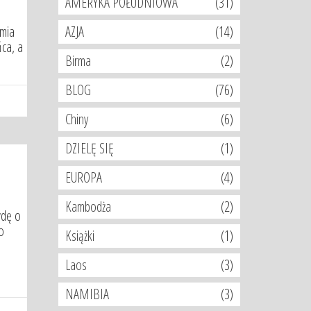
AMERYKA POŁUDNIOWA
(31)
emia
AZJA
(14)
ńca, a
Birma
(2)
BLOG
(76)
Chiny
(6)
DZIELĘ SIĘ
(1)
EUROPA
(4)
Kambodża
(2)
wdę o
o
Książki
(1)
Laos
(3)
NAMIBIA
(3)