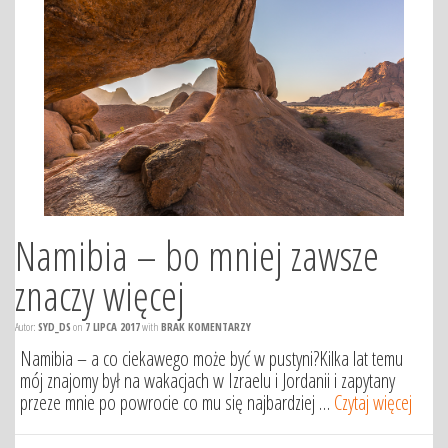
Namibia – bo mniej zawsze
znaczy więcej
Autor:
SYD_DS
on
7 LIPCA 2017
with
BRAK KOMENTARZY
Namibia – a co ciekawego może być w pustyni?Kilka lat temu
mój znajomy był na wakacjach w Izraelu i Jordanii i zapytany
przeze mnie po powrocie co mu się najbardziej …
Czytaj więcej