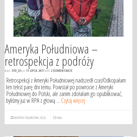
Ameryka Południowa –
retrospekcja z podróży
Autor:
SYD_DS
on
11 LIPCA 2017
with
2 KOMENTARZE
Retrospekcji z Ameryki Południowej nadszedł czas!Odkopałam
ten tekst parę dni temu. Powstał po powrocie z Ameryki
Południowej do Polski, ale zanim zdołałam go opublikować,
byliśmy już w RPA z głową …
Czytaj więcej
AMERYKA POŁUDNIOWA
,
BLOG
Retro