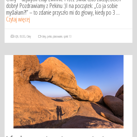
dobry! Pozdrawiamy z Pekinu :)I na początek: „Co ja sobie
myślałam?!” – to zdanie przyszło mi do głowy, kiedy po 3 …
Czytaj więcej
AZJA
,
BLOG
,
Chiny
chiny
,
pekin
,
planowanie
,
sprint 13