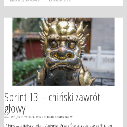
AZJA
,
BLOG
,
Chiny
,
PRAKTYCZNIE
demo
,
pekin
,
sprint 13
Sprint 13 – chiński zawrót
głowy
Autor:
SYD_DS
on
23 LIPCA 2017
with
BRAK KOMENTARZY
Chiny – azjatycki etap Zwinnie Przez Świat czas zacząć!Dzień