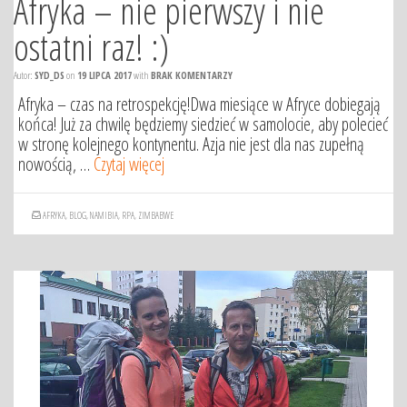
Afryka – nie pierwszy i nie
ostatni raz! :)
Autor:
SYD_DS
on
19 LIPCA 2017
with
BRAK KOMENTARZY
Afryka – czas na retrospekcję!Dwa miesiące w Afryce dobiegają
końca! Już za chwilę będziemy siedzieć w samolocie, aby polecieć
w stronę kolejnego kontynentu. Azja nie jest dla nas zupełną
nowością, …
Czytaj więcej
AFRYKA
,
BLOG
,
NAMIBIA
,
RPA
,
ZIMBABWE