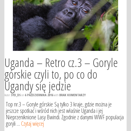
Uganda – Retro cz.3 – Goryle
górskie czyli to, po co do
Ugandy się jedzie
Autor:
SYD_DS
on
6 PAŹDZIERNIKA 2016
with
BRAK KOMENTARZY
Top nr.3 – Goryle górskie Są tylko 3 kraje, gdzie można je
jeszcze spotkać i wśród nich jest właśnie Uganda i jej
Nieprzeniknione Lasy Bwindi. Zgodnie z danymi WWF populacja
goryli …
Czytaj więcej