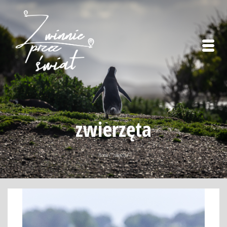
zwierzęta
Home
/
“zwierzęta“