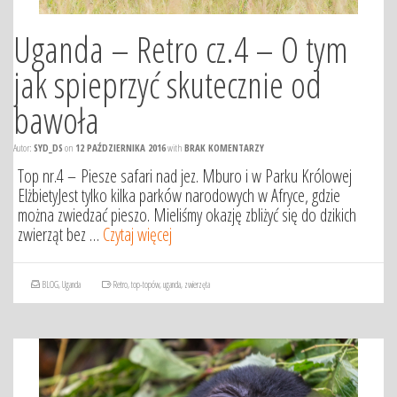
Uganda – Retro cz.4 – O tym
jak spieprzyć skutecznie od
bawoła
Autor:
SYD_DS
on
12 PAŹDZIERNIKA 2016
with
BRAK KOMENTARZY
Top nr.4 – Piesze safari nad jez. Mburo i w Parku Królowej
ElżbietyJest tylko kilka parków narodowych w Afryce, gdzie
można zwiedzać pieszo. Mieliśmy okazję zbliżyć się do dzikich
zwierząt bez …
Czytaj więcej
BLOG
,
Uganda
Retro
,
top-topów
,
uganda
,
zwierzęta