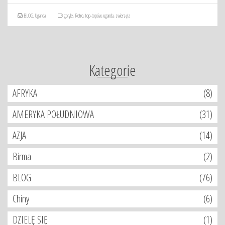
BLOG
,
Uganda
goryle
,
Retro
,
top-topów
,
uganda
,
zwierzęta
Kategorie
AFRYKA
(8)
AMERYKA POŁUDNIOWA
(31)
AZJA
(14)
Birma
(2)
BLOG
(76)
Chiny
(6)
DZIELĘ SIĘ
(1)