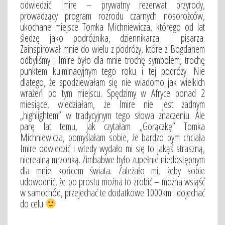
odwiedzić Imire – prywatny rezerwat przyrody,
prowadzący program rozrodu czarnych nosorożców,
ukochane miejsce Tomka Michniewicza, którego od lat
śledzę jako podróżnika, dziennikarza i pisarza.
Zainspirował mnie do wielu z podróży, które z Bogdanem
odbyliśmy i Imire było dla mnie trochę symbolem, trochę
punktem kulminacyjnym tego roku i tej podróży. Nie
dlatego, że spodziewałam się nie wiadomo jak wielkich
wrażeń po tym miejscu. Spędzimy w Afryce ponad 2
miesiące, wiedziałam, że Imire nie jest żadnym
„highlightem” w tradycyjnym tego słowa znaczeniu. Ale
parę lat temu, jak czytałam „Gorączkę” Tomka
Michniewicza, pomyślałam sobie, że bardzo bym chciała
Imire odwiedzić i wtedy wydało mi się to jakąś straszną,
nierealną mrzonką. Zimbabwe było zupełnie niedostępnym
dla mnie końcem świata. Zależało mi, żeby sobie
udowodnić, że po prostu można to zrobić – można wsiąść
w samochód, przejechać te dodatkowe 1000km i dojechać
do celu