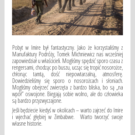
Pobyt w Imire był fantastyczny. Jako że korzystaliśmy z
Manufaktury Podróży, Tomek Michniewicz nas wcześniej
zapowiedział u właścicieli. Mogliśmy spędzić sporo czasu z
rengersami, chodząc po buszu, ucząc się tropić nosorożce,
chłonąc tamtą, dość niepowtarzalną, atmosferę.
Dowiedzieliśmy się sporo o nosorożcach i słoniach.
Mogliśmy obejrzeć zwierzęta z bardzo bliska, bo są „na
wpół” oswojone. Biegają sobie wolno, ale do człowieka
są bardzo przyzwyczajone.
Jeśli będziecie kiedyś w okolicach – warto zajrzeć do Imire
i wjechać głębiej w Zimbabwe. Warto tworzyć swoje
własne historie.