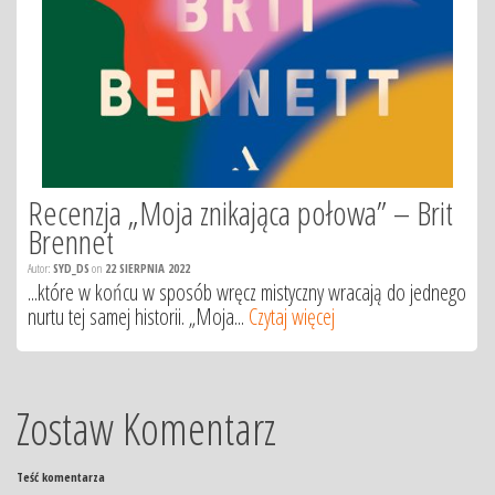
Recenzja „Moja znikająca połowa” – Brit
Brennet
Autor:
SYD_DS
on
22 SIERPNIA 2022
...które w końcu w sposób wręcz mistyczny wracają do jednego
nurtu tej samej historii. „Moja...
Czytaj więcej
Zostaw Komentarz
Teść komentarza