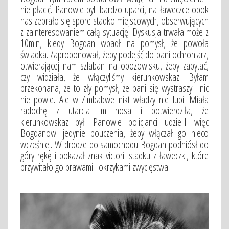
nie płacić. Panowie byli bardzo uparci, na ławeczce obok
nas zebrało się spore stadko miejscowych, obserwujących
z zainteresowaniem całą sytuację. Dyskusja trwała może z
10min, kiedy Bogdan wpadł na pomysł, że powoła
świadka. Zaproponował, żeby podejść do pani ochroniarz,
otwierającej nam szlaban na obozowisku, żeby zapytać,
czy widziała, że włączyliśmy kierunkowskaz. Byłam
przekonana, że to zły pomysł, że pani się wystraszy i nic
nie powie. Ale w Zimbabwe nikt władzy nie lubi. Miała
radochę z utarcia im nosa i potwierdziła, że
kierunkowskaz był. Panowie policjanci udzielili więc
Bogdanowi jedynie pouczenia, żeby włączał go nieco
wcześniej. W drodze do samochodu Bogdan podniósł do
góry rękę i pokazał znak victorii stadku z ławeczki, które
przywitało go brawami i okrzykami zwycięstwa.