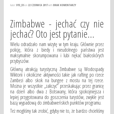
Autor:
SYD_DS
on
22 CZERWCA 2017
with
BRAK KOMENTARZY
Zimbabwe - jechać czy nie
jechać? Oto jest pytanie...
Wielu odradzało nam wizytę w tym kraju. Głównie przez
policję, która z biedy i nieudolnego państwa jest
maksymalnie skorumpowana i lubi nękać białoskórych
przybyszów.
Główną atrakcją turystyczną Zimbabwe są Wodospady
Wiktorii i okoliczne aktywności takie jak rafting po rzece
Zambezi albo skok na bungee z mostu na tej rzece.
Można je wszystkie „zaliczyć” przeskakując przez granicę
na dzień albo dwa z Botswany, która spokojniejsza i
lepiej przygotowana do goszczenia turystów, zwykle jest
bazą wypadową do zimbabweńskich punktów programu.
Też mogliśmy tak zrobić, gdyby nie to, że bardzo chcieliśmy