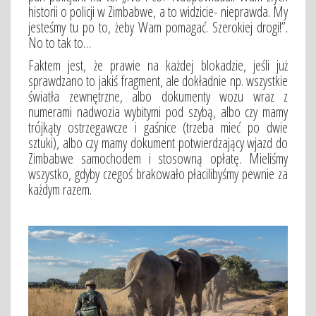
historii o policji w Zimbabwe, a to widzicie- nieprawda. My
jesteśmy tu po to, żeby Wam pomagać. Szerokiej drogi!”.
No to tak to…
Faktem jest, że prawie na każdej blokadzie, jeśli już
sprawdzano to jakiś fragment, ale dokładnie np. wszystkie
światła zewnętrzne, albo dokumenty wozu wraz z
numerami nadwozia wybitymi pod szybą, albo czy mamy
trójkąty ostrzegawcze i gaśnice (trzeba mieć po dwie
sztuki), albo czy mamy dokument potwierdzający wjazd do
Zimbabwe samochodem i stosowną opłatę. Mieliśmy
wszystko, gdyby czegoś brakowało płacilibyśmy pewnie za
każdym razem.