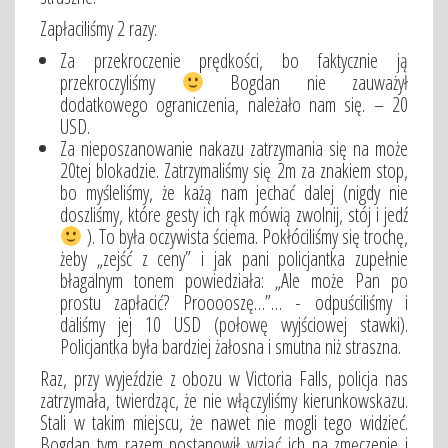
Zapłaciliśmy 2 razy:
Za przekroczenie prędkości, bo faktycznie ją
przekroczyliśmy
Bogdan nie zauważył
dodatkowego ograniczenia, należało nam się. – 20
USD.
Za nieposzanowanie nakazu zatrzymania się na może
20tej blokadzie. Zatrzymaliśmy się 2m za znakiem stop,
bo myśleliśmy, że każą nam jechać dalej (nigdy nie
doszliśmy, które gesty ich rąk mówią zwolnij, stój i jedź
). To była oczywista ściema. Pokłóciliśmy się trochę,
żeby „zejść z ceny” i jak pani policjantka zupełnie
błagalnym tonem powiedziała: „Ale może Pan po
prostu zapłacić? Prooooszę…”… - odpuściliśmy i
daliśmy jej 10 USD (połowę wyjściowej stawki).
Policjantka była bardziej żałosna i smutna niż straszna.
Raz, przy wyjeździe z obozu w Victoria Falls, policja nas
zatrzymała, twierdząc, że nie włączyliśmy kierunkowskazu.
Stali w takim miejscu, że nawet nie mogli tego widzieć.
Bogdan tym razem postanowił wziąć ich na zmęczenie i