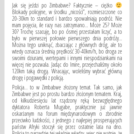
Jak się jeździ po Zimbabwe? Faktycznie – ciężko
Blokady policyjne, w środku „nicości”, rozmieszczone co
20-30km to standard i bardzo spowalniają podróż. Nie
mam pojęcia, ile razy nas zatrzymano… Może 25? Może
30? Trochę szacuję, bo po ósmej przestałam liczyć, a to
było w pierwszej połowie pierwszego dnia podróży…
Można tego uniknąć, zbaczając z głównych dróg, ale to
wtedy oznacza średnią prędkość 30-40km/h, bo droga ze
swoimi dziurami, wertepami i innymi niespodziankami na
więcej nie pozwala. Jadąc do Imire, przejechaliśmy około
120km taką drogą. Wracając, woleliśmy wybrać główną
drogę i pogawędki z policją.
Policja… to w Zimbabwe złożony temat. Tak samo, jak
Zimbabwe jest po prostu bardzo złożonym tematem. Kraj,
od kilkudziesięciu lat rządzony ręką bezwzględnego
dyktatora Roberta Mugabe, praktycznie już jawnie
oskarżanym na forum międzynarodowym o zbrodnie
przeciwko ludzkości, z jednego z najlepiej prosperujących
państw Afryki stoczył się przez ostatnie lata na dno.
Policja to narzędzie tej właśnie władzy, więc nie wątpię, że