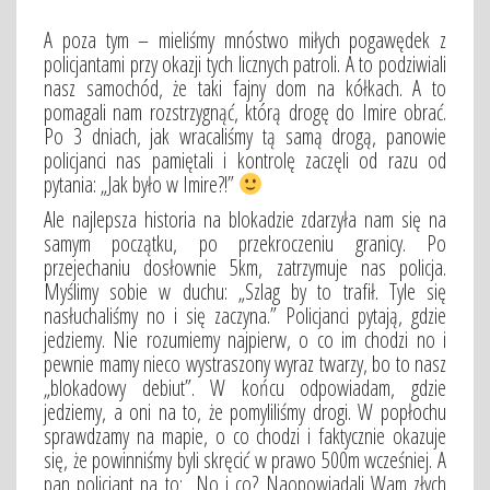
A poza tym – mieliśmy mnóstwo miłych pogawędek z
policjantami przy okazji tych licznych patroli. A to podziwiali
nasz samochód, że taki fajny dom na kółkach. A to
pomagali nam rozstrzygnąć, którą drogę do Imire obrać.
Po 3 dniach, jak wracaliśmy tą samą drogą, panowie
policjanci nas pamiętali i kontrolę zaczęli od razu od
pytania: „Jak było w Imire?!”
Ale najlepsza historia na blokadzie zdarzyła nam się na
samym początku, po przekroczeniu granicy. Po
przejechaniu dosłownie 5km, zatrzymuje nas policja.
Myślimy sobie w duchu: „Szlag by to trafił. Tyle się
nasłuchaliśmy no i się zaczyna.” Policjanci pytają, gdzie
jedziemy. Nie rozumiemy najpierw, o co im chodzi no i
pewnie mamy nieco wystraszony wyraz twarzy, bo to nasz
„blokadowy debiut”. W końcu odpowiadam, gdzie
jedziemy, a oni na to, że pomyliliśmy drogi. W popłochu
sprawdzamy na mapie, o co chodzi i faktycznie okazuje
się, że powinniśmy byli skręcić w prawo 500m wcześniej. A
pan policjant na to: „No i co? Naopowiadali Wam złych