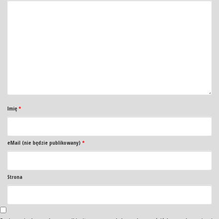
Imię
*
eMail (nie będzie publikowany)
*
Strona