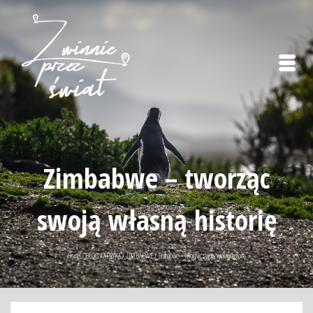
Zimbabwe – tworząc
swoją własną historię
Home
/
BLOG
/
AFRYKA
/
ZIMBABWE
/
Zimbabwe – tworząc swoją własną historię